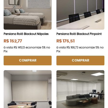
Persiana Rolô Blackout Nápoles
Persiana Rolô Blackout Pinpoint
R$ 152,77
R$ 175,51
à vista
R$ 145,13
economize
5%
no
à vista
R$ 166,73
economize
5%
no
Pix
Pix
COMPRAR
COMPRAR