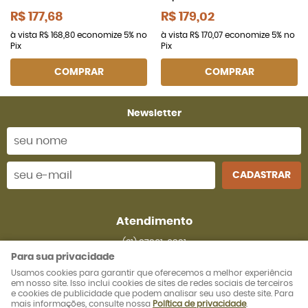
R$ 177,68
R$ 179,02
à vista
R$ 168,80
economize
5%
no
à vista
R$ 170,07
economize
5%
no
Pix
Pix
COMPRAR
COMPRAR
Newsletter
CADASTRAR
Atendimento
(21)
97361-0331
Para sua privacidade
(21)
98828-3157
(WhatsApp)
Seg a sex das 08h as 17:48h
Usamos cookies para garantir que oferecemos a melhor experiência
em nosso site. Isso inclui cookies de sites de redes sociais de terceiros
profilepersianas@licitarj.com.br
e cookies de publicidade que podem analisar seu uso deste site. Para
mais informações, consulte nossa
Política de privacidade
.